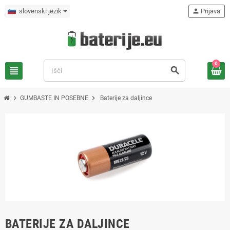
slovenski jezik
person
Prijava
0
view_headline
search
chevron_right
chevron_right
GUMBASTE IN POSEBNE
Baterije za daljince
BATERIJE ZA DALJINCE