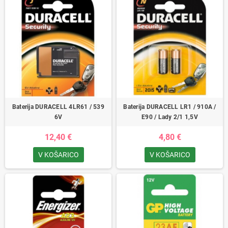
Baterija DURACELL 4LR61 / 539
Baterija DURACELL LR1 / 910A /
6V
E90 / Lady 2/1 1,5V
12,40 €
4,80 €
V KOŠARICO
V KOŠARICO