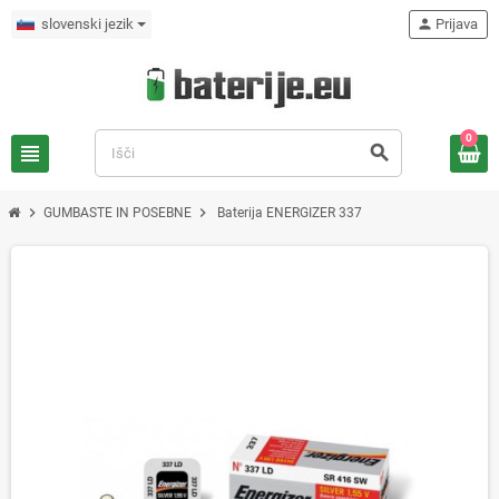
slovenski jezik
person
Prijava
0
view_headline
search
chevron_right
chevron_right
GUMBASTE IN POSEBNE
Baterija ENERGIZER 337