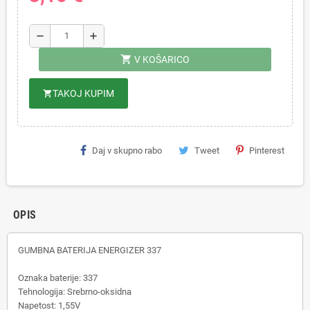
remove
add
shopping_cart
V KOŠARICO
TAKOJ KUPIM
shopping_cart
Daj v skupno rabo
Tweet
Pinterest
OPIS
GUMBNA BATERIJA ENERGIZER 337
Oznaka baterije: 337
Tehnologija: Srebrno-oksidna
Napetost: 1,55V