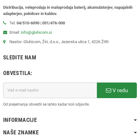
Distribucija, veleprodaja in maloprodaja baterij, akumulatorjev, napajalnih
adapterjev, polnilcev in kablov.
Tel:
04/510-6090 | 051/476-000
Email:
info@gluhicom.si
Naslov: Gluhicom, Žiri, d.o.o., Jezerska ulica 1, 4226 ŽIRI
SLEDITE NAM
OBVESTILA:
V redu
Od prejemanja obvestil se lahko kadar koli odjavite.
INFORMACIJE
NAŠE ZNAMKE