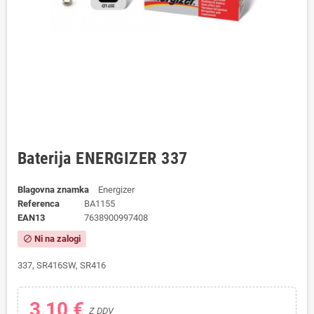
Baterija ENERGIZER 337
Blagovna znamka
Energizer
Referenca
BA1155
EAN13
7638900997408
Ni na zalogi
block
337, SR416SW, SR416
3,10 €
Z DDV