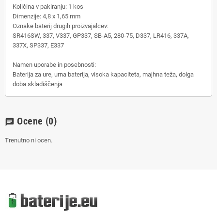
Količina v pakiranju: 1 kos
Dimenzije: 4,8 x 1,65 mm
Oznake baterij drugih proizvajalcev:
SR416SW, 337, V337, GP337, SB-A5, 280-75, D337, LR416, 337A,
337X, SP337, E337
Namen uporabe in posebnosti:
Baterija za ure, urna baterija, visoka kapaciteta, majhna teža, dolga
doba skladiščenja
Ocene
(0)
chat
Trenutno ni ocen.