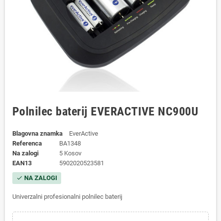
Polnilec baterij EVERACTIVE NC900U
Blagovna znamka
EverActive
Referenca
BA1348
Na zalogi
5 Kosov
EAN13
5902020523581
NA ZALOGI
check
Univerzalni profesionalni polnilec baterij