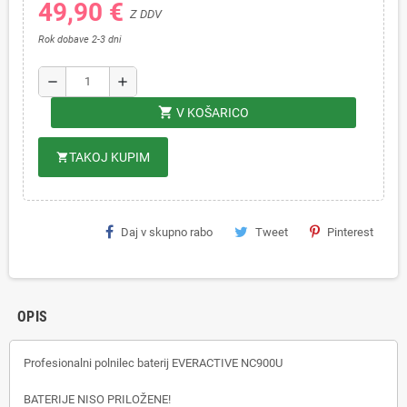
49,90 €
Z DDV
Rok dobave 2-3 dni
remove
add
shopping_cart
V KOŠARICO
TAKOJ KUPIM
shopping_cart
Daj v skupno rabo
Tweet
Pinterest
OPIS
Profesionalni polnilec baterij EVERACTIVE NC900U
BATERIJE NISO PRILOŽENE!