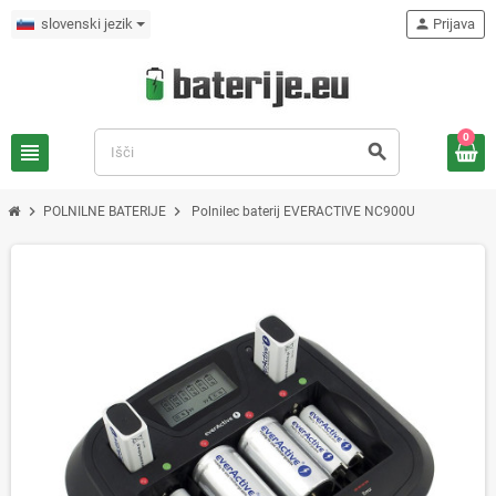
slovenski jezik
person
Prijava
0
view_headline
search
chevron_right
chevron_right
POLNILNE BATERIJE
Polnilec baterij EVERACTIVE NC900U