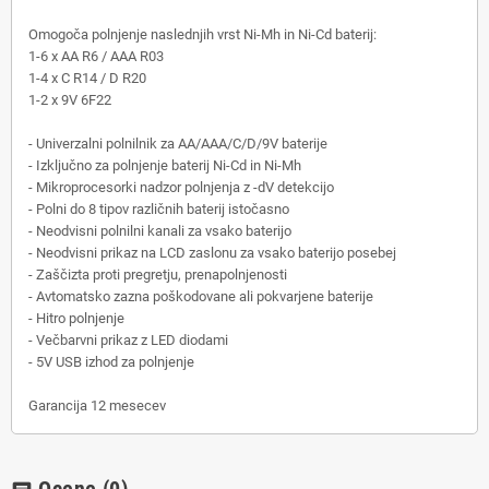
Omogoča polnjenje naslednjih vrst Ni-Mh in Ni-Cd baterij:
1-6 x AA R6 / AAA R03
1-4 x C R14 / D R20
1-2 x 9V 6F22
- Univerzalni polnilnik za AA/AAA/C/D/9V baterije
- Izključno za polnjenje baterij Ni-Cd in Ni-Mh
- Mikroprocesorki nadzor polnjenja z -dV detekcijo
- Polni do 8 tipov različnih baterij istočasno
- Neodvisni polnilni kanali za vsako baterijo
- Neodvisni prikaz na LCD zaslonu za vsako baterijo posebej
- Zaščizta proti pregretju, prenapolnjenosti
- Avtomatsko zazna poškodovane ali pokvarjene baterije
- Hitro polnjenje
- Večbarvni prikaz z LED diodami
- 5V USB izhod za polnjenje
Garancija 12 mesecev
Ocene
(0)