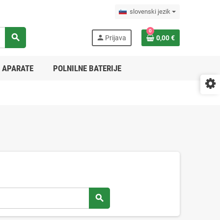
slovenski jezik
0
search
person
Prijava
0,00 €
 APARATE
POLNILNE BATERIJE
search