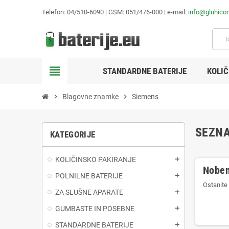
Telefon: 04/510-6090 | GSM: 051/476-000 | e-mail:
info@gluhico
view_headline
STANDARDNE BATERIJE
KOLIČ
chevron_right
Blagovne znamke
chevron_right
Siemens
SEZNA
KATEGORIJE
KOLIČINSKO PAKIRANJE
add
Noben
POLNILNE BATERIJE
add
Ostanite 
ZA SLUŠNE APARATE
add
GUMBASTE IN POSEBNE
add
STANDARDNE BATERIJE
add